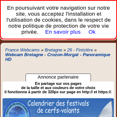
France Webcams
,
En poursuivant votre navigation sur notre
Les webcams sur mobiles, portables et PC.
site, vous acceptez l'installation et
l'utilisation de cookies, dans le respect de
Home
notre politique de protection de votre vie
Bretagne
Corse
Plages
Ports
Montagnes
privée.
En savoir plus
Ok
Météo
Trafic
Chercher
New
France Webcams
»
Bretagne
»
29 - Finistère
»
Webcam Bretagne - Crozon-Morgat - Panoramique
HD
Annonce partenaire
En partage sur vos pages
de la taille et aux couleurs de votre choix
il fonctionne à partir de 320px sur page en http:// et https://.