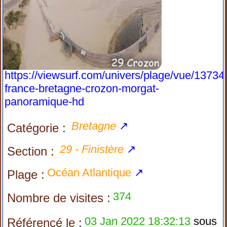
https://viewsurf.com/univers/plage/vue/13734
france-bretagne-crozon-morgat-
panoramique-hd
Bretagne
↗
Catégorie :
29 - Finistère
↗
Section :
Océan Atlantique
↗
Plage :
374
Nombre de visites :
03 Jan 2022 18:32:13
sous
Référencé le :