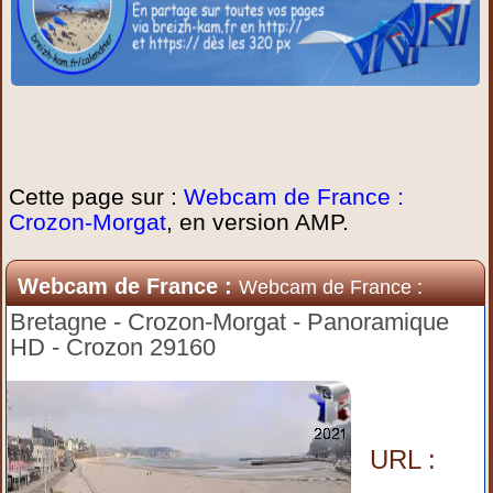
Cette page sur :
Webcam de France :
Crozon-Morgat
, en version AMP.
Webcam de France :
Webcam de France :
Crozon-Morgat
Bretagne - Crozon-Morgat - Panoramique
HD - Crozon 29160
URL :