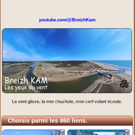
youtube.com/@BreizhKam
Le vent glisse, la mer chuchote, mon cerf-volant écoute.
Choisis parmi les 860 liens.