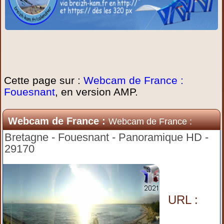
Cette page sur :
Webcam de France :
Fouesnant
, en version AMP.
Webcam de France :
Webcam de France :
Fouesnant
Bretagne - Fouesnant - Panoramique HD -
29170
URL :