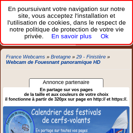
France Webcams
,
En poursuivant votre navigation sur notre
Les webcams sur mobiles, portables et PC.
site, vous acceptez l'installation et
l'utilisation de cookies, dans le respect de
Home
notre politique de protection de votre vie
Bretagne
Corse
Plages
Ports
Montagnes
privée.
En savoir plus
Ok
Météo
Trafic
Chercher
New
France Webcams
»
Bretagne
»
29 - Finistère
»
Webcam de Fouesnant panoramique HD
Annonce partenaire
En partage sur vos pages
de la taille et aux couleurs de votre choix
il fonctionne à partir de 320px sur page en http:// et https://.