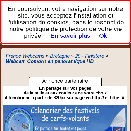
France Webcams
,
En poursuivant votre navigation sur notre
Les webcams sur mobiles, portables et PC.
site, vous acceptez l'installation et
l'utilisation de cookies, dans le respect de
Home
notre politique de protection de votre vie
Bretagne
Corse
Plages
Ports
Montagnes
privée.
En savoir plus
Ok
Météo
Trafic
Chercher
New
France Webcams
»
Bretagne
»
29 - Finistère
»
Webcam Combrit en panoramique HD
Annonce partenaire
En partage sur vos pages
de la taille et aux couleurs de votre choix
il fonctionne à partir de 320px sur page en http:// et https://.