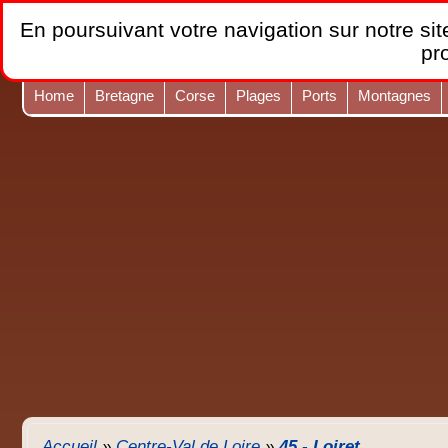
En poursuivant votre navigation sur notre site
pr
Home
Bretagne
Corse
Plages
Ports
Montagnes
Accueil
»
Centre-Val de Loire
»
45 - Loiret