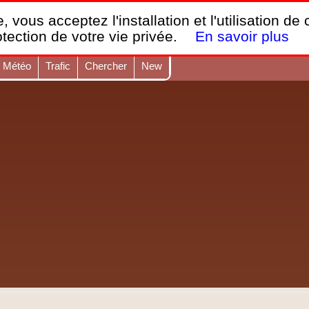
France Webcams
,
, vous acceptez l'installation et l'utilisation de
Les webcams sur mobiles, portables et PC.
otection de votre vie privée.
En savoir plus
Météo
Trafic
Chercher
New