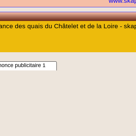
www.ska
nce des quais du Châtelet et de la Loire - sk
www.ska
once publicitaire 1