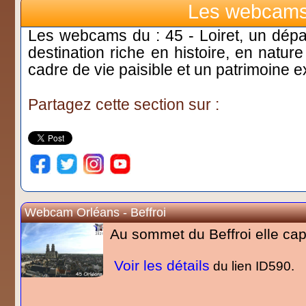
Les webcam
Les webcams du : 45 - Loiret, un dépar
destination riche en histoire, en nature
cadre de vie paisible et un patrimoine e
Partagez cette section sur :
Webcam Orléans - Beffroi
Au sommet du Beffroi elle ca
Voir les détails
du lien ID590.