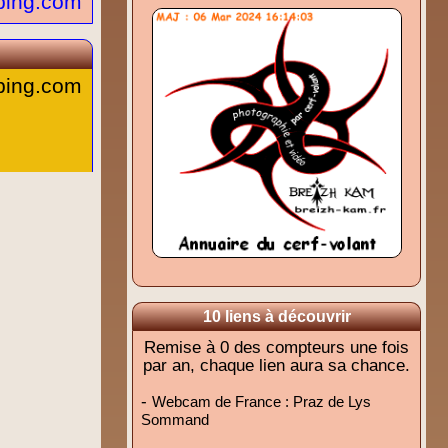
ping.com
aping.com
ping.com
10 liens à découvrir
Remise à 0 des compteurs une fois
par an, chaque lien aura sa chance.
-
Webcam de France : Praz de Lys
Sommand