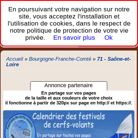
France Webcams
,
En poursuivant votre navigation sur notre
Les webcams sur mobiles, portables et PC.
site, vous acceptez l'installation et
l'utilisation de cookies, dans le respect de
Home
notre politique de protection de votre vie
Bretagne
Corse
Plages
Ports
Montagnes
privée.
En savoir plus
Ok
Météo
Trafic
Chercher
New
Accueil
»
Bourgogne-Franche-Comté
»
71 - Saône-et-
Loire
Annonce partenaire
En partage sur vos pages
de la taille et aux couleurs de votre choix
il fonctionne à partir de 320px sur page en http:// et https://.