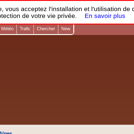
France Webcams
,
, vous acceptez l'installation et l'utilisation de
Les webcams sur mobiles, portables et PC.
otection de votre vie privée.
En savoir plus
Météo
Trafic
Chercher
New
-Alpes