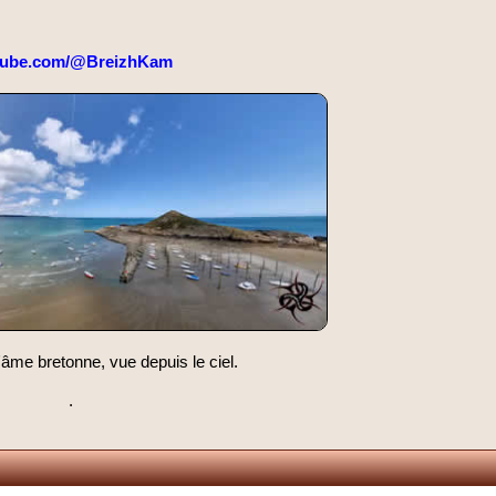
tube.com/@BreizhKam
'âme bretonne, vue depuis le ciel.
.