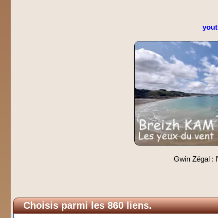
you
Gwin Zégal : l
Choisis parmi les 860 liens.