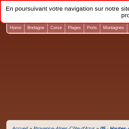
En poursuivant votre navigation sur notre site
pr
Home
Bretagne
Corse
Plages
Ports
Montagnes
Accueil
»
Provence-Alpes-Côte-d'Azur
»
05 - Hautes