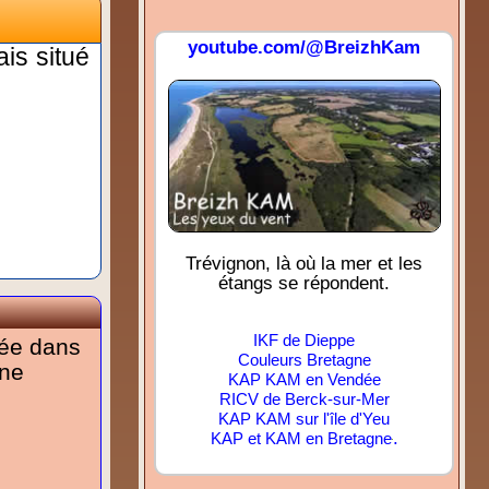
youtube.com/@BreizhKam
is situé
Trévignon, là où la mer et les
étangs se répondent.
IKF de Dieppe
sée dans
Couleurs Bretagne
une
KAP KAM en Vendée
RICV de Berck-sur-Mer
KAP KAM sur l'île d'Yeu
.
KAP et KAM en Bretagne