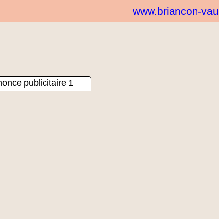
www.briancon-va
once publicitaire 1