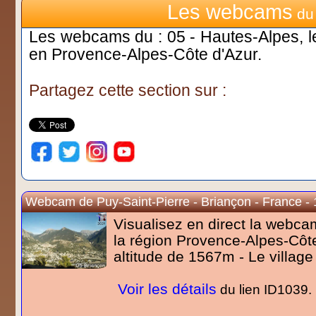
Les webcams
du 
Les webcams du : 05 - Hautes-Alpes, l
en Provence-Alpes-Côte d'Azur.
Partagez cette section sur :
Webcam de Puy-Saint-Pierre - Briançon - France -
Visualisez en direct la webca
la région Provence-Alpes-Côt
altitude de 1567m - Le village 
Voir les détails
du lien ID1039.