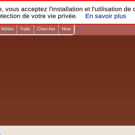
France Webcams
,
, vous acceptez l'installation et l'utilisation de
Les webcams sur mobiles, portables et PC.
otection de votre vie privée.
En savoir plus
Météo
Trafic
Chercher
New
e