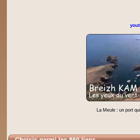
you
La Meule : un port q
Choisis parmi les 860 liens.