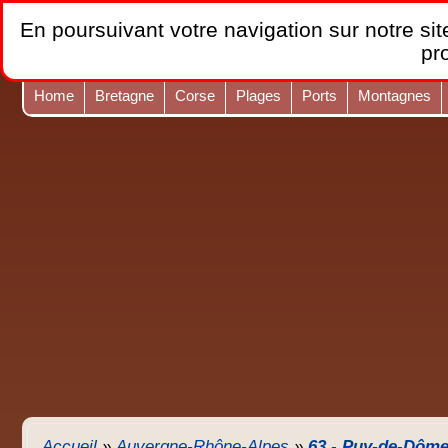
En poursuivant votre navigation sur notre site
pr
Home
Bretagne
Corse
Plages
Ports
Montagnes
Accueil
»
Auvergne-Rhône-Alpes
»
63 - Puy-de-Dôm