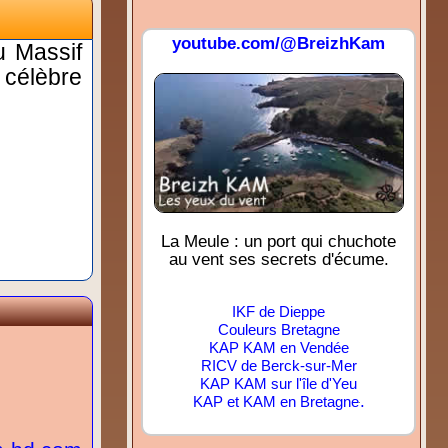
youtube.com/@BreizhKam
u Massif
 célèbre
La Meule : un port qui chuchote
au vent ses secrets d'écume.
IKF de Dieppe
Couleurs Bretagne
KAP KAM en Vendée
RICV de Berck-sur-Mer
KAP KAM sur l'île d'Yeu
.
KAP et KAM en Bretagne