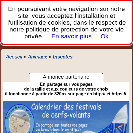
France Webcams
,
En poursuivant votre navigation sur notre
Les webcams sur mobiles, portables et PC.
site, vous acceptez l'installation et
l'utilisation de cookies, dans le respect de
Home
notre politique de protection de votre vie
Bretagne
Corse
Plages
Ports
Montagnes
privée.
En savoir plus
Ok
Météo
Trafic
Chercher
New
Accueil
»
Animaux
»
Insectes
Annonce partenaire
En partage sur vos pages
de la taille et aux couleurs de votre choix
il fonctionne à partir de 320px sur page en http:// et https://.