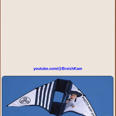
youtube.com/@BreizhKam