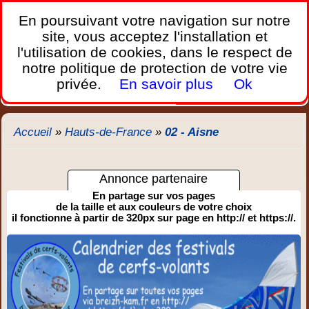
France Webcams
,
En poursuivant votre navigation sur notre
Les webcams sur mobiles, portables et PC.
site, vous acceptez l'installation et
l'utilisation de cookies, dans le respect de
Home
notre politique de protection de votre vie
Bretagne
Corse
Plages
Ports
Montagnes
privée.
En savoir plus
Ok
Météo
Trafic
Chercher
New
Accueil
»
Hauts-de-France
»
02 - Aisne
Annonce partenaire
En partage sur vos pages
de la taille et aux couleurs de votre choix
il fonctionne à partir de 320px sur page en http:// et https://.