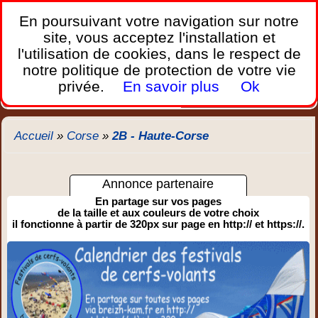
France Webcams
,
En poursuivant votre navigation sur notre
Les webcams sur mobiles, portables et PC.
site, vous acceptez l'installation et
l'utilisation de cookies, dans le respect de
Home
notre politique de protection de votre vie
Bretagne
Corse
Plages
Ports
Montagnes
privée.
En savoir plus
Ok
Météo
Trafic
Chercher
New
Accueil
»
Corse
»
2B - Haute-Corse
Annonce partenaire
En partage sur vos pages
de la taille et aux couleurs de votre choix
il fonctionne à partir de 320px sur page en http:// et https://.