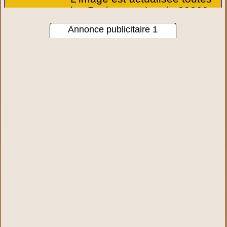
les 5 minutes - Lumio 20260
Annonce publicitaire 1
Voir les détails
du lien ID333.
www.arinella.fr