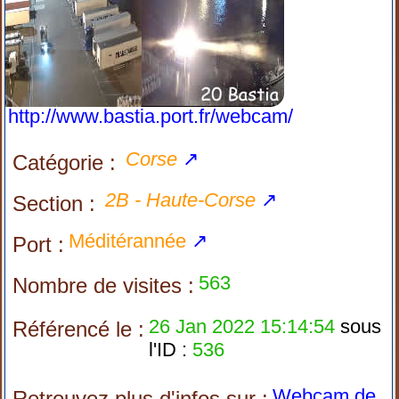
http://www.bastia.port.fr/webcam/
Corse
↗
Catégorie :
2B - Haute-Corse
↗
Section :
Méditérannée
↗
Port :
563
Nombre de visites :
26 Jan 2022 15:14:54
sous
Référencé le :
l'ID :
536
Webcam de
Retrouvez plus d'infos sur :