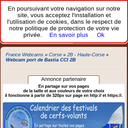
France Webcams
,
En poursuivant votre navigation sur notre
Les webcams sur mobiles, portables et PC.
site, vous acceptez l'installation et
l'utilisation de cookies, dans le respect de
Home
notre politique de protection de votre vie
Bretagne
Corse
Plages
Ports
Montagnes
privée.
En savoir plus
Ok
Météo
Trafic
Chercher
New
France Webcams
»
Corse
»
2B - Haute-Corse
»
Webcam port de Bastia CCI 2B
Annonce partenaire
En partage sur vos pages
de la taille et aux couleurs de votre choix
il fonctionne à partir de 320px sur page en http:// et https://.