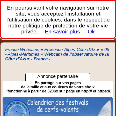
France Webcams
,
En poursuivant votre navigation sur notre
Les webcams sur mobiles, portables et PC.
site, vous acceptez l'installation et
l'utilisation de cookies, dans le respect de
Home
notre politique de protection de votre vie
Bretagne
Corse
Plages
Ports
Montagnes
privée.
En savoir plus
Ok
Météo
Trafic
Chercher
New
France Webcams
»
Provence-Alpes-Côte-d'Azur
»
06
- Alpes-Maritimes
»
Webcam de l'observatoire de la
Côte d'Azur - France - ...
Annonce partenaire
En partage sur vos pages
de la taille et aux couleurs de votre choix
il fonctionne à partir de 320px sur page en http:// et https://.