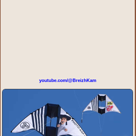
youtube.com/@BreizhKam