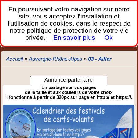
France Webcams
,
En poursuivant votre navigation sur notre
Les webcams sur mobiles, portables et PC.
site, vous acceptez l'installation et
l'utilisation de cookies, dans le respect de
Home
notre politique de protection de votre vie
Bretagne
Corse
Plages
Ports
Montagnes
privée.
En savoir plus
Ok
Météo
Trafic
Chercher
New
Accueil
»
Auvergne-Rhône-Alpes
»
03 - Allier
Annonce partenaire
En partage sur vos pages
de la taille et aux couleurs de votre choix
il fonctionne à partir de 320px sur page en http:// et https://.