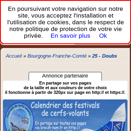
France Webcams
,
En poursuivant votre navigation sur notre
Les webcams sur mobiles, portables et PC.
site, vous acceptez l'installation et
l'utilisation de cookies, dans le respect de
Home
notre politique de protection de votre vie
Bretagne
Corse
Plages
Ports
Montagnes
privée.
En savoir plus
Ok
Météo
Trafic
Chercher
New
Accueil
»
Bourgogne-Franche-Comté
»
25 - Doubs
Annonce partenaire
En partage sur vos pages
de la taille et aux couleurs de votre choix
il fonctionne à partir de 320px sur page en http:// et https://.