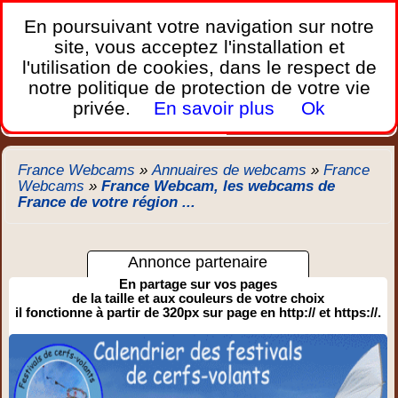
France Webcams
,
En poursuivant votre navigation sur notre
Les webcams sur mobiles, portables et PC.
site, vous acceptez l'installation et
l'utilisation de cookies, dans le respect de
Home
notre politique de protection de votre vie
Bretagne
Corse
Plages
Ports
Montagnes
privée.
En savoir plus
Ok
Météo
Trafic
Chercher
New
France Webcams
»
Annuaires de webcams
»
France
Webcams
»
France Webcam, les webcams de
France de votre région ...
Annonce partenaire
En partage sur vos pages
de la taille et aux couleurs de votre choix
il fonctionne à partir de 320px sur page en http:// et https://.