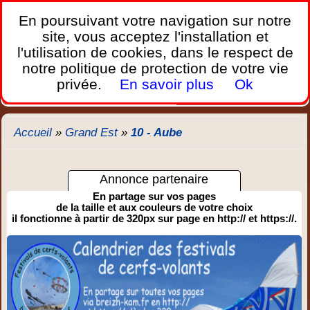
France Webcams
,
En poursuivant votre navigation sur notre
Les webcams sur mobiles, portables et PC.
site, vous acceptez l'installation et
l'utilisation de cookies, dans le respect de
Home
notre politique de protection de votre vie
Bretagne
Corse
Plages
Ports
Montagnes
privée.
En savoir plus
Ok
Météo
Trafic
Chercher
New
Accueil
»
Grand Est
»
10 - Aube
Annonce partenaire
En partage sur vos pages
de la taille et aux couleurs de votre choix
il fonctionne à partir de 320px sur page en http:// et https://.