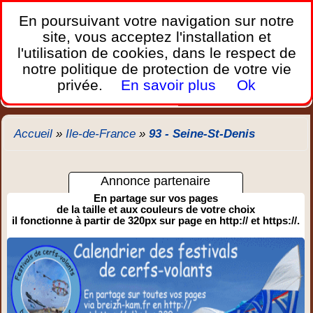
France Webcams
,
En poursuivant votre navigation sur notre
Les webcams sur mobiles, portables et PC.
site, vous acceptez l'installation et
l'utilisation de cookies, dans le respect de
Home
notre politique de protection de votre vie
Bretagne
Corse
Plages
Ports
Montagnes
privée.
En savoir plus
Ok
Météo
Trafic
Chercher
New
Accueil
»
Ile-de-France
»
93 - Seine-St-Denis
Annonce partenaire
En partage sur vos pages
de la taille et aux couleurs de votre choix
il fonctionne à partir de 320px sur page en http:// et https://.