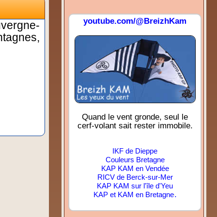
youtube.com/@BreizhKam
uvergne-
ntagnes,
Quand le vent gronde, seul le
cerf-volant sait rester immobile.
IKF de Dieppe
Couleurs Bretagne
KAP KAM en Vendée
RICV de Berck-sur-Mer
KAP KAM sur l'île d'Yeu
.
KAP et KAM en Bretagne