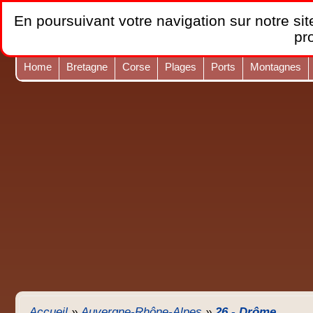
En poursuivant votre navigation sur notre site
pr
Home
Bretagne
Corse
Plages
Ports
Montagnes
Accueil
»
Auvergne-Rhône-Alpes
»
26 - Drôme