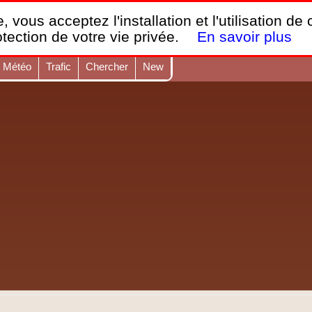
France Webcams
,
, vous acceptez l'installation et l'utilisation de
Les webcams sur mobiles, portables et PC.
otection de votre vie privée.
En savoir plus
Météo
Trafic
Chercher
New