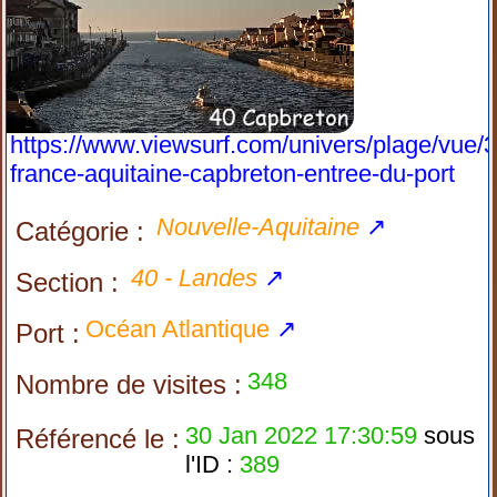
https://www.viewsurf.com/univers/plage/vue/
france-aquitaine-capbreton-entree-du-port
Nouvelle-Aquitaine
↗
Catégorie :
40 - Landes
↗
Section :
Océan Atlantique
↗
Port :
348
Nombre de visites :
30 Jan 2022 17:30:59
sous
Référencé le :
l'ID :
389