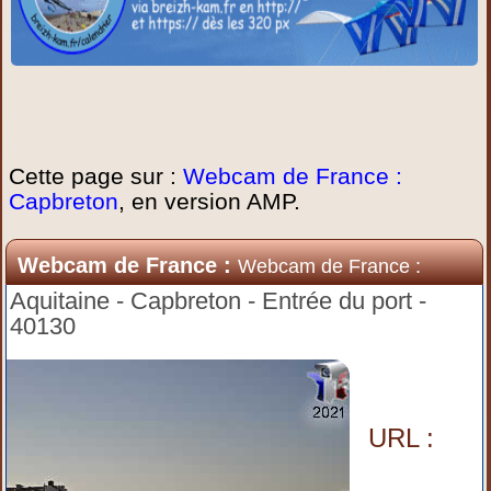
Cette page sur :
Webcam de France :
Capbreton
, en version AMP.
Webcam de France :
Webcam de France :
Capbreton
Aquitaine - Capbreton - Entrée du port -
40130
URL :