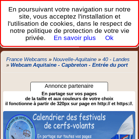
France Webcams
,
En poursuivant votre navigation sur notre
Les webcams sur mobiles, portables et PC.
site, vous acceptez l'installation et
l'utilisation de cookies, dans le respect de
Home
notre politique de protection de votre vie
Bretagne
Corse
Plages
Ports
Montagnes
privée.
En savoir plus
Ok
Météo
Trafic
Chercher
New
France Webcams
»
Nouvelle-Aquitaine
»
40 - Landes
»
Webcam Aquitaine - Capbreton - Entrée du port
Annonce partenaire
En partage sur vos pages
de la taille et aux couleurs de votre choix
il fonctionne à partir de 320px sur page en http:// et https://.