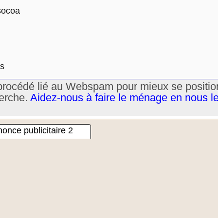
socoa
es
un procédé lié au Webspam pour mieux se positi
herche.
Aidez-nous à faire le ménage en nous l
once publicitaire 2