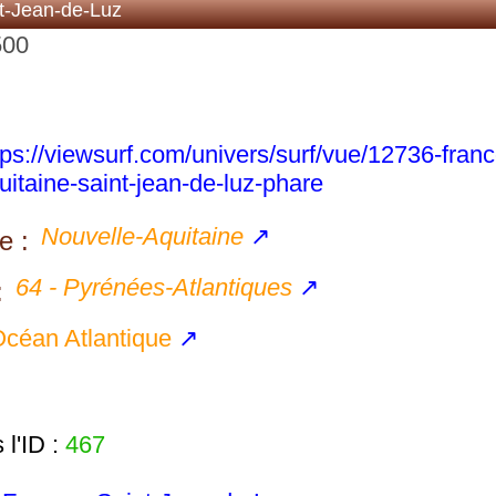
t-Jean-de-Luz
500
tps://viewsurf.com/univers/surf/vue/12736-franc
uitaine-saint-jean-de-luz-phare
Nouvelle-Aquitaine
↗
e :
64 - Pyrénées-Atlantiques
↗
:
céan Atlantique
↗
l'ID :
467