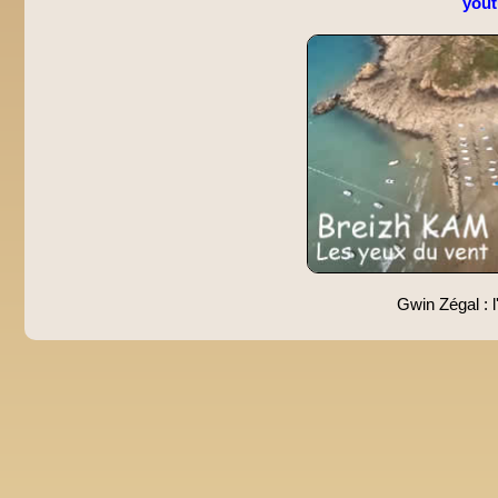
you
Gwin Zégal : l