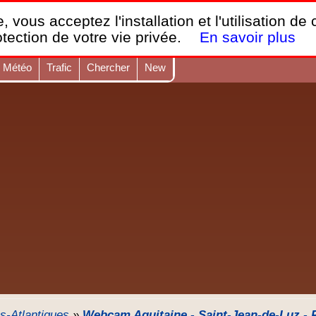
France Webcams
,
, vous acceptez l'installation et l'utilisation de
Les webcams sur mobiles, portables et PC.
otection de votre vie privée.
En savoir plus
Météo
Trafic
Chercher
New
s-Atlantiques
»
Webcam Aquitaine - Saint-Jean-de-Luz - 