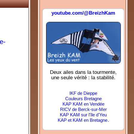
youtube.com/@BreizhKam
e-
Deux ailes dans la tourmente,
une seule vérité : la stabilité.
IKF de Dieppe
Couleurs Bretagne
KAP KAM en Vendée
RICV de Berck-sur-Mer
KAP KAM sur l'île d'Yeu
.
KAP et KAM en Bretagne