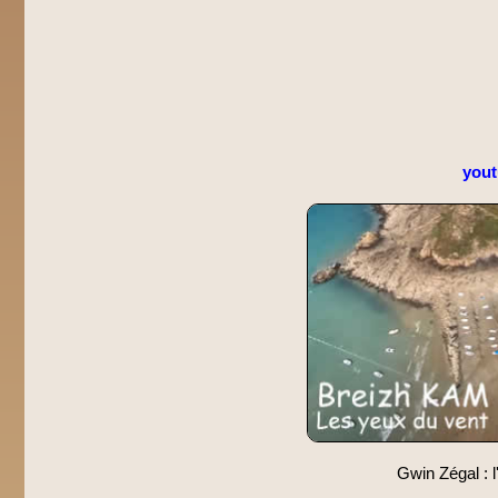
you
Gwin Zégal : l