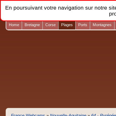
En poursuivant votre navigation sur notre site
pr
Home
Bretagne
Corse
Plages
Ports
Montagnes
France Webcams
»
Nouvelle-Aquitaine
»
64 - Pyrénée