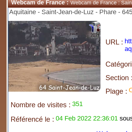
Webcam de France :
Webcam de France : Sain
Aquitaine - Saint-Jean-de-Luz - Phare - 64
ht
URL :
aq
Catégori
Section 
O
Plage :
351
Nombre de visites :
04 Feb 2022 22:36:01
sous 
Référencé le :