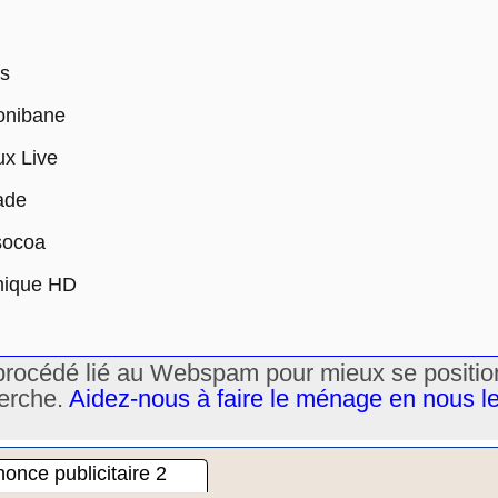
es
onibane
x Live
ade
socoa
mique HD
un procédé lié au Webspam pour mieux se positi
herche.
Aidez-nous à faire le ménage en nous l
once publicitaire 2