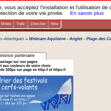
France Webcams
,
, vous acceptez l'installation et l'utilisation de
Les webcams sur mobiles, portables et PC.
otection de votre vie privée.
En savoir plus
Météo
Trafic
Chercher
New
s-Atlantiques
»
Webcam Aquitaine - Anglet - Plage des Ca
nnonce partenaire
partage sur vos pages
 et aux couleurs de votre choix
 de 320px sur page en http:// et https://.