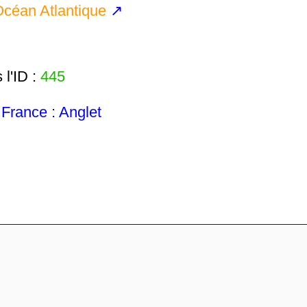
céan Atlantique
↗
l'ID :
445
rance : Anglet