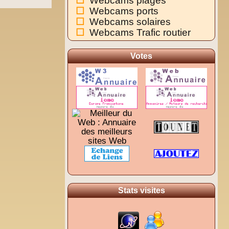
Webcams plages
Webcams ports
Webcams solaires
Webcams Trafic routier
Votes
Stats visites