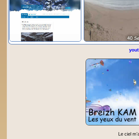
you
Le ciel m'a