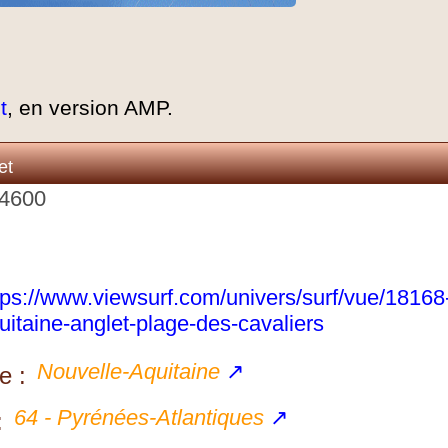
t
, en version AMP.
et
64600
tps://www.viewsurf.com/univers/surf/vue/18168
uitaine-anglet-plage-des-cavaliers
Nouvelle-Aquitaine
↗
e :
64 - Pyrénées-Atlantiques
↗
: