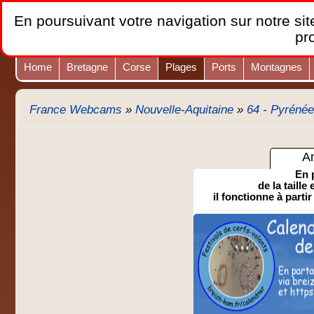
En poursuivant votre navigation sur notre site
pr
Home
Bretagne
Corse
Plages
Ports
Montagnes
France Webcams
»
Nouvelle-Aquitaine
»
64 - Pyrénée
A
En 
de la taille
il fonctionne à partir