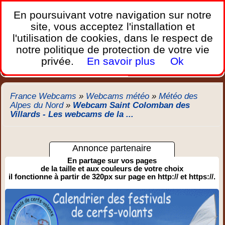
France Webcams
,
En poursuivant votre navigation sur notre
Les webcams sur mobiles, portables et PC.
site, vous acceptez l'installation et
l'utilisation de cookies, dans le respect de
Home
notre politique de protection de votre vie
Bretagne
Corse
Plages
Ports
Montagnes
privée.
En savoir plus
Ok
Météo
Trafic
Chercher
New
France Webcams
»
Webcams météo
»
Météo des
Alpes du Nord
»
Webcam Saint Colomban des
Villards - Les webcams de la ...
Annonce partenaire
En partage sur vos pages
de la taille et aux couleurs de votre choix
il fonctionne à partir de 320px sur page en http:// et https://.