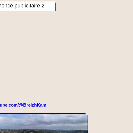
once publicitaire 2
tube.com/@BreizhKam