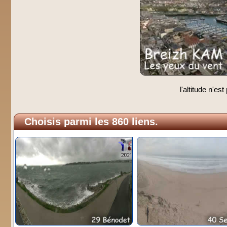
l'altitude n'es
Choisis parmi les 860 liens.