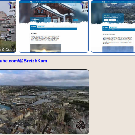
tube.com/@BreizhKam