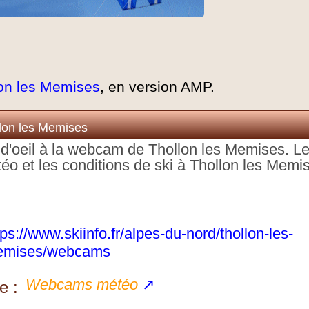
on les Memises
, en version AMP.
lon les Memises
p d'oeil à la webcam de Thollon les Memises. L
éo et les conditions de ski à Thollon les Memi
tps://www.skiinfo.fr/alpes-du-nord/thollon-les-
mises/webcams
Webcams météo
↗
e :