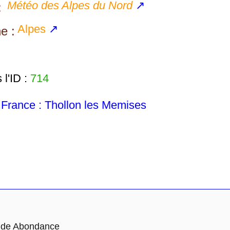
Météo des Alpes du Nord
↗
:
Alpes
↗
e :
l'ID :
714
rance : Thollon les Memises
 de Abondance