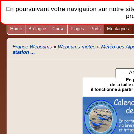
En poursuivant votre navigation sur notre site
pr
Home
Bretagne
Corse
Plages
Ports
Montagnes
France Webcams
»
Webcams météo
»
Météo des Alp
station ...
A
En 
de la taille
il fonctionne à partir