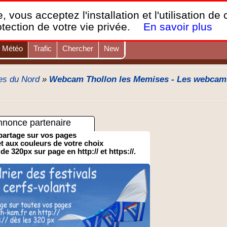
France Webcams
,
, vous acceptez l'installation et l'utilisation de
Les webcams sur mobiles, portables et PC.
otection de votre vie privée.
En savoir plus
Météo
Trafic
Chercher
New
es du Nord
»
Webcam Thollon les Memises - Les webcams
nnonce partenaire
partage sur vos pages
 et aux couleurs de votre choix
 de 320px sur page en http:// et https://.