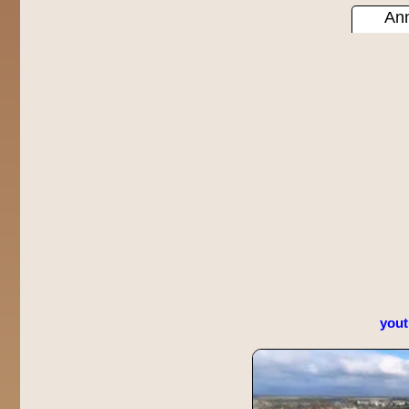
Ann
you