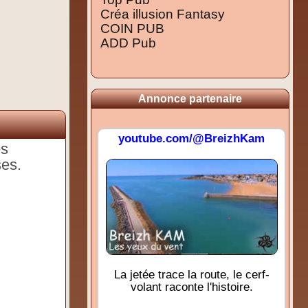
Créa illusion Fantasy
COIN PUB
ADD Pub
Annonce partenaire
youtube.com/@BreizhKam
es
ses.
La jetée trace la route, le cerf-
volant raconte l'histoire.