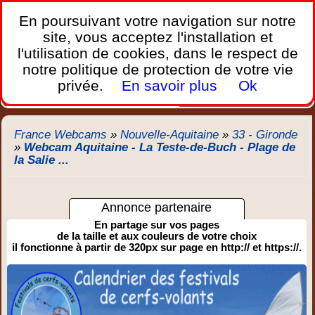
France Webcams
,
En poursuivant votre navigation sur notre
Les webcams sur mobiles, portables et PC.
site, vous acceptez l'installation et
l'utilisation de cookies, dans le respect de
Home
notre politique de protection de votre vie
Bretagne
Corse
Plages
Ports
Montagnes
privée.
En savoir plus
Ok
Météo
Trafic
Chercher
New
France Webcams
»
Nouvelle-Aquitaine
»
33 - Gironde
»
Webcam Aquitaine - La Teste-de-Buch - Plage de
la Salie ...
Annonce partenaire
En partage sur vos pages
de la taille et aux couleurs de votre choix
il fonctionne à partir de 320px sur page en http:// et https://.