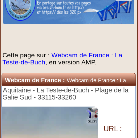
Cette page sur :
Webcam de France : La
Teste-de-Buch
, en version AMP.
Webcam de France :
Webcam de France : La
Teste-de-Buch
Aquitaine - La Teste-de-Buch - Plage de la
Salie Sud - 33115-33260
URL :