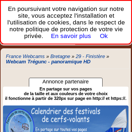
France Webcams
,
En poursuivant votre navigation sur notre
Les webcams sur mobiles, portables et PC.
site, vous acceptez l'installation et
l'utilisation de cookies, dans le respect de
Home
notre politique de protection de votre vie
Bretagne
Corse
Plages
Ports
Montagnes
privée.
En savoir plus
Ok
Météo
Trafic
Chercher
New
France Webcams
»
Bretagne
»
29 - Finistère
»
Webcam Trégunc - panoramique HD
Annonce partenaire
En partage sur vos pages
de la taille et aux couleurs de votre choix
il fonctionne à partir de 320px sur page en http:// et https://.