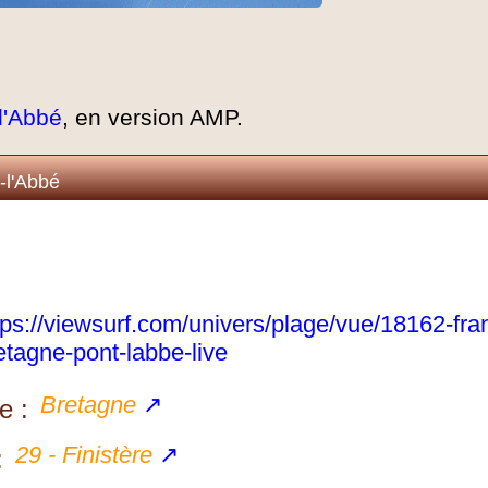
l'Abbé
, en version AMP.
-l'Abbé
tps://viewsurf.com/univers/plage/vue/18162-fra
etagne-pont-labbe-live
Bretagne
↗
e :
29 - Finistère
↗
: