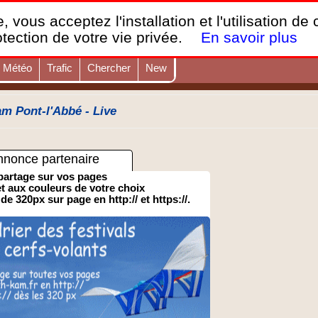
France Webcams
,
, vous acceptez l'installation et l'utilisation de
Les webcams sur mobiles, portables et PC.
otection de votre vie privée.
En savoir plus
Météo
Trafic
Chercher
New
m Pont-l'Abbé - Live
nnonce partenaire
partage sur vos pages
 et aux couleurs de votre choix
 de 320px sur page en http:// et https://.