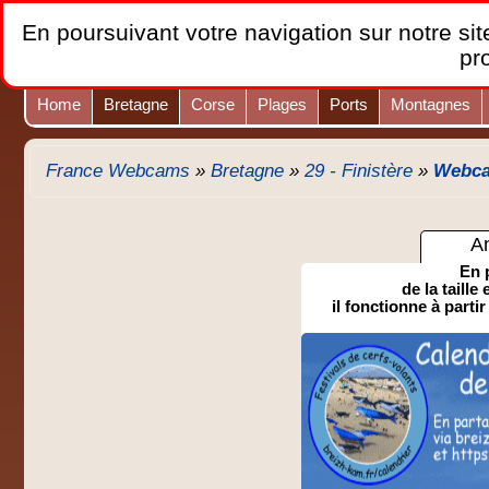
En poursuivant votre navigation sur notre site
pr
Home
Bretagne
Corse
Plages
Ports
Montagnes
France Webcams
»
Bretagne
»
29 - Finistère
»
Webca
A
En 
de la taille
il fonctionne à partir