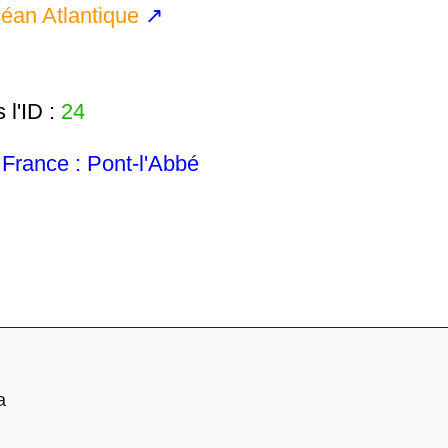
éan Atlantique
↗
l'ID :
24
rance : Pont-l'Abbé
a