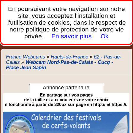
France Webcams
,
En poursuivant votre navigation sur notre
Les webcams sur mobiles, portables et PC.
site, vous acceptez l'installation et
l'utilisation de cookies, dans le respect de
Home
notre politique de protection de votre vie
Bretagne
Corse
Plages
Ports
Montagnes
privée.
En savoir plus
Ok
Météo
Trafic
Chercher
New
France Webcams
»
Hauts-de-France
»
62 - Pas-de-
Calais
»
Webcam Nord-Pas-de-Calais - Cucq -
Place Jean Sapin
Annonce partenaire
En partage sur vos pages
de la taille et aux couleurs de votre choix
il fonctionne à partir de 320px sur page en http:// et https://.