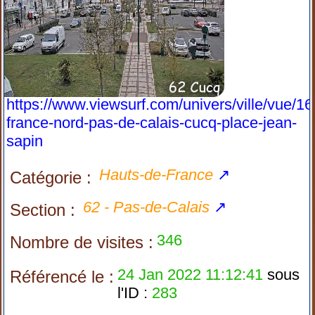
https://www.viewsurf.com/univers/ville/vue/1
france-nord-pas-de-calais-cucq-place-jean-
sapin
Hauts-de-France
↗
Catégorie :
62 - Pas-de-Calais
↗
Section :
346
Nombre de visites :
24 Jan 2022 11:12:41
sous
Référencé le :
l'ID :
283