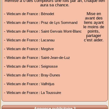
Remise à 0 des compteurs une fois par an, chaque lien
aura sa chance.
-
Mise en
Webcam de France : Bénodet
avant des
-
liens ayant
Webcam de France : Praz de Lys Sommand
le moins de
-
points,
Webcam de France : Saint Gervais Mont-Blanc
partager
-
c'est aider.
Webcam de France : Lacanau
-
Webcam de France : Megève
-
Webcam de France : Saint-Jean-de-Luz
-
Webcam de France : Seignosse
-
Webcam de France : Bray-Dunes
-
Webcam de France : Valfréjus
-
Webcam de France : La Toussuire
Annonce publicitaire 3