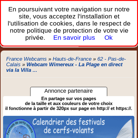
France Webcams
,
En poursuivant votre navigation sur notre
Les webcams sur mobiles, portables et PC.
site, vous acceptez l'installation et
l'utilisation de cookies, dans le respect de
Home
notre politique de protection de votre vie
Bretagne
Corse
Plages
Ports
Montagnes
privée.
En savoir plus
Ok
Météo
Trafic
Chercher
New
France Webcams
»
Hauts-de-France
»
62 - Pas-de-
Calais
»
Webcam Wimereux - La Plage en direct
via la Villa ...
Annonce partenaire
En partage sur vos pages
de la taille et aux couleurs de votre choix
il fonctionne à partir de 320px sur page en http:// et https://.