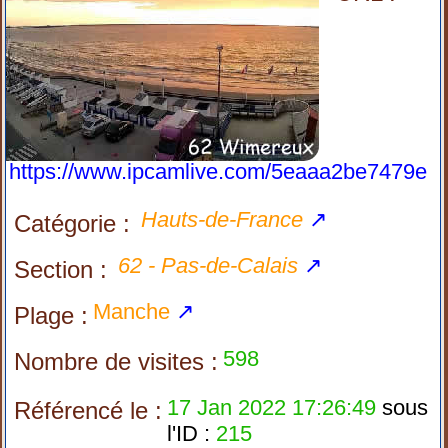
https://www.ipcamlive.com/5eaaa2be7479e
Hauts-de-France
↗
Catégorie :
62 - Pas-de-Calais
↗
Section :
Manche
↗
Plage :
598
Nombre de visites :
17 Jan 2022 17:26:49
sous
Référencé le :
l'ID :
215