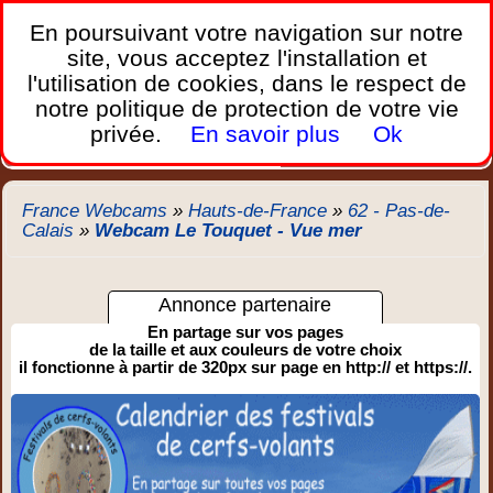
France Webcams
,
En poursuivant votre navigation sur notre
Les webcams sur mobiles, portables et PC.
site, vous acceptez l'installation et
l'utilisation de cookies, dans le respect de
Home
notre politique de protection de votre vie
Bretagne
Corse
Plages
Ports
Montagnes
privée.
En savoir plus
Ok
Météo
Trafic
Chercher
New
France Webcams
»
Hauts-de-France
»
62 - Pas-de-
Calais
»
Webcam Le Touquet - Vue mer
Annonce partenaire
En partage sur vos pages
de la taille et aux couleurs de votre choix
il fonctionne à partir de 320px sur page en http:// et https://.