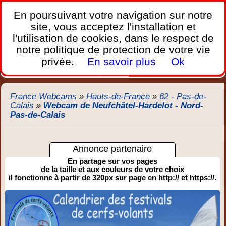
France Webcams
,
En poursuivant votre navigation sur notre
Les webcams sur mobiles, portables et PC.
site, vous acceptez l'installation et
l'utilisation de cookies, dans le respect de
Home
notre politique de protection de votre vie
Bretagne
Corse
Plages
Ports
Montagnes
privée.
En savoir plus
Ok
Météo
Trafic
Chercher
New
France Webcams
»
Hauts-de-France
»
62 - Pas-de-
Calais
»
Webcam de Neufchâtel-Hardelot - Nord-
Pas-de-Calais
Annonce partenaire
En partage sur vos pages
de la taille et aux couleurs de votre choix
il fonctionne à partir de 320px sur page en http:// et https://.