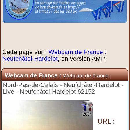
Cette page sur :
Webcam de France :
Neufchâtel-Hardelot
, en version AMP.
Webcam de France :
Webcam de France :
Neufchâtel-Hardelot
Nord-Pas-de-Calais - Neufchâtel-Hardelot -
Live - Neufchâtel-Hardelot 62152
URL :