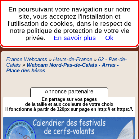
France Webcams
,
En poursuivant votre navigation sur notre
Les webcams sur mobiles, portables et PC.
site, vous acceptez l'installation et
l'utilisation de cookies, dans le respect de
Home
notre politique de protection de votre vie
Bretagne
Corse
Plages
Ports
Montagnes
privée.
En savoir plus
Ok
Météo
Trafic
Chercher
New
France Webcams
»
Hauts-de-France
»
62 - Pas-de-
Calais
»
Webcam Nord-Pas-de-Calais - Arras -
Place des héros
Annonce partenaire
En partage sur vos pages
de la taille et aux couleurs de votre choix
il fonctionne à partir de 320px sur page en http:// et https://.