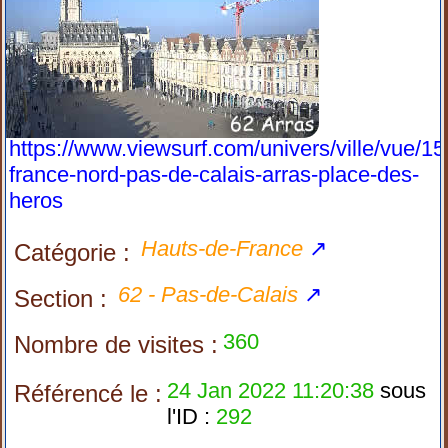
https://www.viewsurf.com/univers/ville/vue/1
france-nord-pas-de-calais-arras-place-des-
heros
Hauts-de-France
↗
Catégorie :
62 - Pas-de-Calais
↗
Section :
360
Nombre de visites :
24 Jan 2022 11:20:38
sous
Référencé le :
l'ID :
292