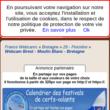
France Webcams
,
En poursuivant votre navigation sur notre
Les webcams sur mobiles, portables et PC.
site, vous acceptez l'installation et
l'utilisation de cookies, dans le respect de
Home
notre politique de protection de votre vie
Bretagne
Corse
Plages
Ports
Montagnes
privée.
En savoir plus
Ok
Météo
Trafic
Chercher
New
France Webcams
»
Bretagne
»
29 - Finistère
»
Webcam Brest - Moulin Blanc - Bretagne
Annonce partenaire
En partage sur vos pages
de la taille et aux couleurs de votre choix
il fonctionne à partir de 320px sur page en http:// et https://.