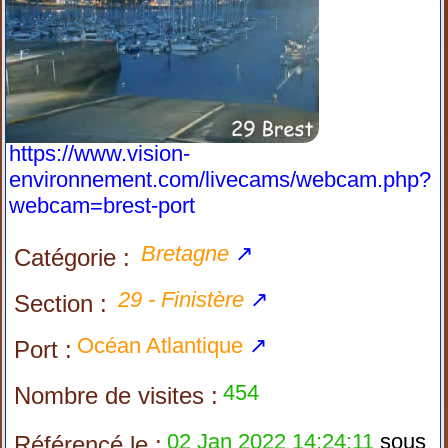
https://www.vision-
environnement.com/livecams/webcam.php?
webcam=brest-port
Bretagne
↗
Catégorie :
29 - Finistère
↗
Section :
Océan Atlantique
↗
Port :
454
Nombre de visites :
02 Jan 2022 14:24:11
sous
Référencé le :