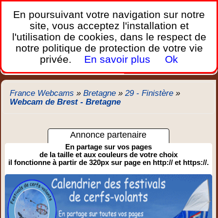
France Webcams
,
En poursuivant votre navigation sur notre
Les webcams sur mobiles, portables et PC.
site, vous acceptez l'installation et
l'utilisation de cookies, dans le respect de
Home
notre politique de protection de votre vie
Bretagne
Corse
Plages
Ports
Montagnes
privée.
En savoir plus
Ok
Météo
Trafic
Chercher
New
France Webcams
»
Bretagne
»
29 - Finistère
»
Webcam de Brest - Bretagne
Annonce partenaire
En partage sur vos pages
de la taille et aux couleurs de votre choix
il fonctionne à partir de 320px sur page en http:// et https://.