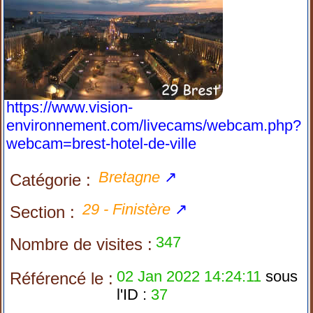
https://www.vision-
environnement.com/livecams/webcam.php?
webcam=brest-hotel-de-ville
Bretagne
↗
Catégorie :
29 - Finistère
↗
Section :
347
Nombre de visites :
02 Jan 2022 14:24:11
sous
Référencé le :
l'ID :
37