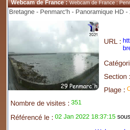
Webcam de France :
Webcam de France : Pen
Bretagne - Penmarc'h - Panoramique HD -
ht
URL :
br
Catégori
Section 
O
Plage :
351
Nombre de visites :
02 Jan 2022 18:37:15
sous 
Référencé le :