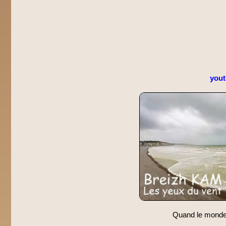
you
Quand le monde s