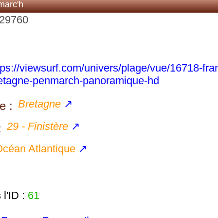
marc'h
 29760
tps://viewsurf.com/univers/plage/vue/16718-fra
etagne-penmarch-panoramique-hd
Bretagne
↗
e :
29 - Finistère
↗
:
céan Atlantique
↗
l'ID :
61