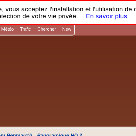
France Webcams
,
, vous acceptez l'installation et l'utilisation de
Les webcams sur mobiles, portables et PC.
otection de votre vie privée.
En savoir plus
Météo
Trafic
Chercher
New
m Penmarc'h - Panoramique HD 2