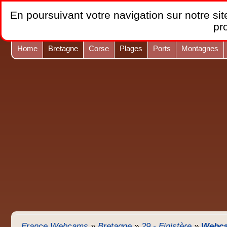
En poursuivant votre navigation sur notre site
pr
Home
Bretagne
Corse
Plages
Ports
Montagnes
France Webcams
»
Bretagne
»
29 - Finistère
»
Webca