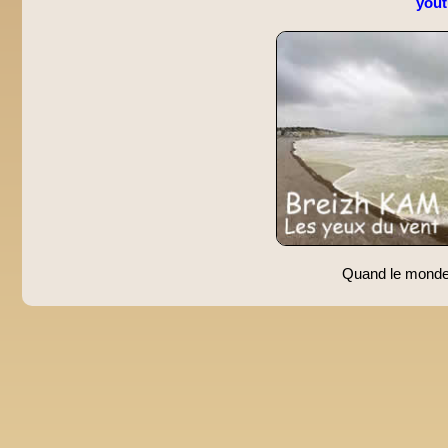
you
Quand le monde s