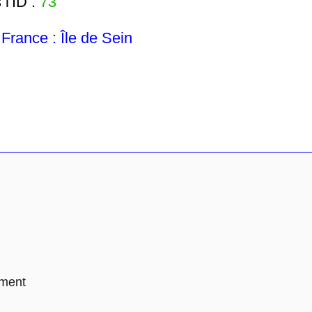
l'ID :
73
rance : Île de Sein
ement