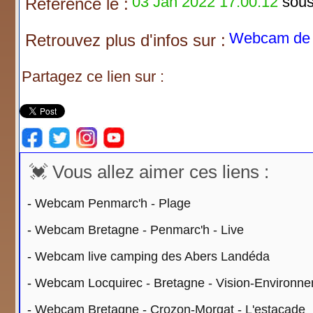
03 Jan 2022 17:00:12
sous 
Référencé le :
Webcam de F
Retrouvez plus d'infos sur :
Partagez ce lien sur :
💓 Vous allez aimer ces liens :
-
Webcam Penmarc'h - Plage
-
Webcam Bretagne - Penmarc'h - Live
-
Webcam live camping des Abers Landéda
-
Webcam Locquirec - Bretagne - Vision-Environn
-
Webcam Bretagne - Crozon-Morgat - L'estacade