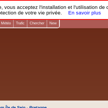
France Webcams
,
, vous acceptez l'installation et l'utilisation de
Les webcams sur mobiles, portables et PC.
otection de votre vie privée.
En savoir plus
Météo
Trafic
Chercher
New
 Île de Sein - Bretagne