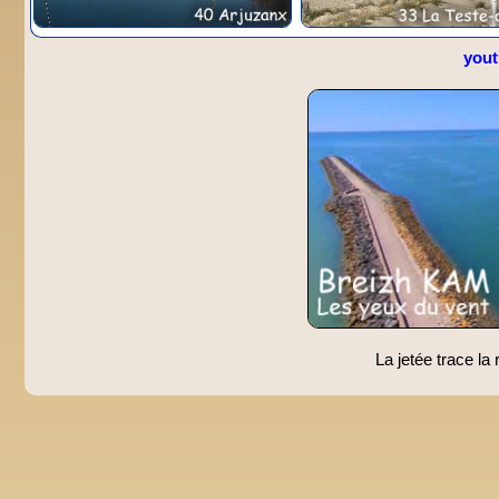
you
La jetée trace la r