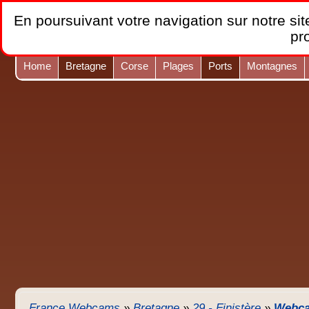
En poursuivant votre navigation sur notre site
pr
Home
Bretagne
Corse
Plages
Ports
Montagnes
France Webcams
»
Bretagne
»
29 - Finistère
»
Webcam