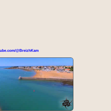
tube.com/@BreizhKam