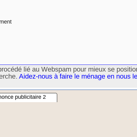
ement
un procédé lié au Webspam pour mieux se positi
herche.
Aidez-nous à faire le ménage en nous l
once publicitaire 2