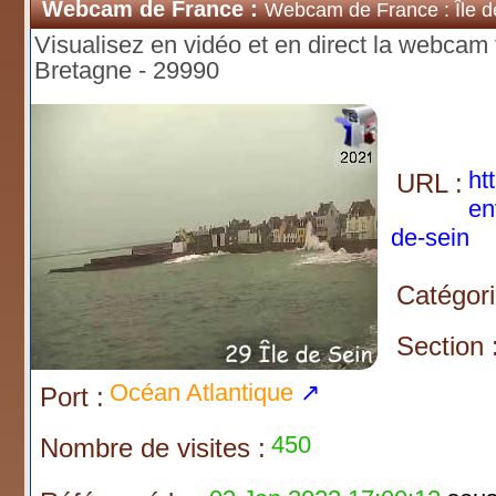
Webcam de France :
Webcam de France : Île d
Visualisez en vidéo et en direct la webcam t
Bretagne - 29990
ht
URL :
en
de-sein
Catégori
Section 
Océan Atlantique
↗
Port :
450
Nombre de visites :