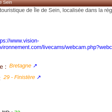
e Sein
ouristique de Île de Sein, localisée dans la ré
tps://www.vision-
vironnement.com/livecams/webcam.php?webc
Bretagne
↗
e :
29 - Finistère
↗
: