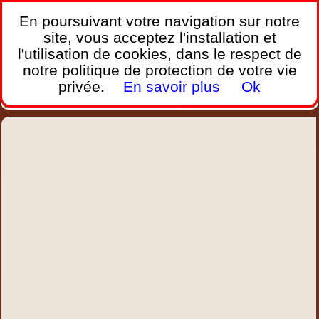
France Webcams
,
En poursuivant votre navigation sur notre
Les webcams sur mobiles, portables et PC.
site, vous acceptez l'installation et
l'utilisation de cookies, dans le respect de
Home
notre politique de protection de votre vie
Bretagne
Corse
Plages
Ports
Montagnes
privée.
En savoir plus
Ok
Météo
Trafic
Chercher
New