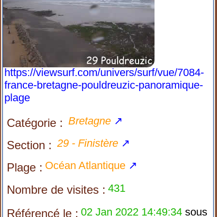
https://viewsurf.com/univers/surf/vue/7084-
france-bretagne-pouldreuzic-panoramique-
plage
Bretagne
↗
Catégorie :
29 - Finistère
↗
Section :
Océan Atlantique
↗
Plage :
431
Nombre de visites :
02 Jan 2022 14:49:34
sous
Référencé le :