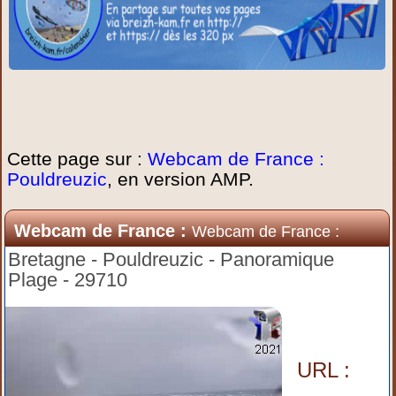
Cette page sur :
Webcam de France :
Pouldreuzic
, en version AMP.
Webcam de France :
Webcam de France :
Pouldreuzic
Bretagne - Pouldreuzic - Panoramique
Plage - 29710
URL :