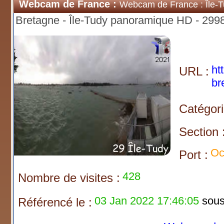
Webcam de France :
Webcam de France : Île-
Bretagne - Île-Tudy panoramique HD - 299
ht
URL :
br
Catégori
Section 
Oc
Port :
428
Nombre de visites :
03 Jan 2022 17:46:05
sous 
Référencé le :