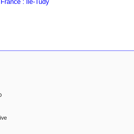
rance : Île-Tudy
D
ive