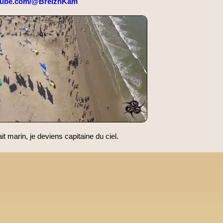
tube.com/@BreizhKam
ait marin, je deviens capitaine du ciel.