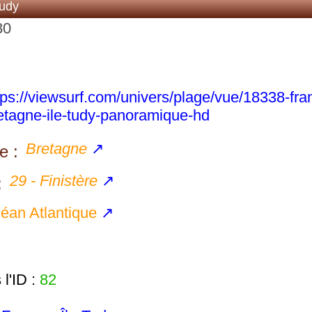
Tudy
80
tps://viewsurf.com/univers/plage/vue/18338-fra
etagne-ile-tudy-panoramique-hd
Bretagne
↗
e :
29 - Finistère
↗
:
éan Atlantique
↗
l'ID :
82