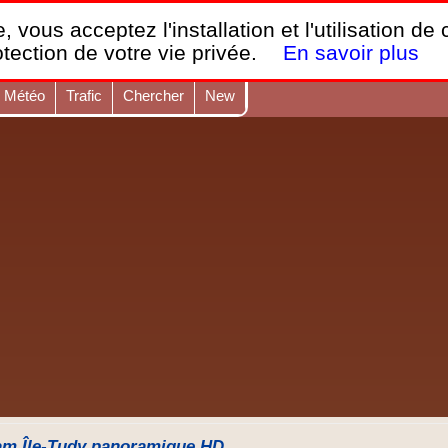
France Webcams
,
, vous acceptez l'installation et l'utilisation de
Les webcams sur mobiles, portables et PC.
otection de votre vie privée.
En savoir plus
Météo
Trafic
Chercher
New
m Île-Tudy panoramique HD