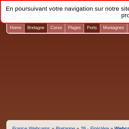
En poursuivant votre navigation sur notre site
pr
Home
Bretagne
Corse
Plages
Ports
Montagnes
France Webcams
»
Bretagne
»
29 - Finistère
»
Webca