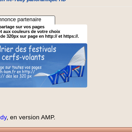
nnonce partenaire
partage sur vos pages
 et aux couleurs de votre choix
 de 320px sur page en http:// et https://.
udy
, en version AMP.