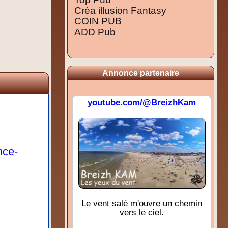
Créa illusion Fantasy
COIN PUB
ADD Pub
Annonce partenaire
youtube.com/@BreizhKam
nce-
Le vent salé m'ouvre un chemin
vers le ciel.