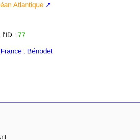
éan Atlantique
↗
l'ID :
77
France : Bénodet
ent