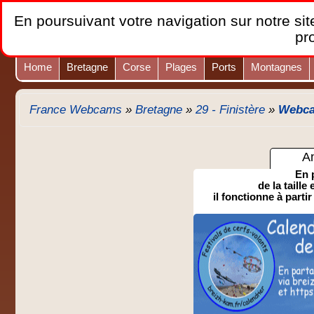
En poursuivant votre navigation sur notre site
pr
Home
Bretagne
Corse
Plages
Ports
Montagnes
France Webcams
»
Bretagne
»
29 - Finistère
»
Webcam
A
En 
de la taille
il fonctionne à partir