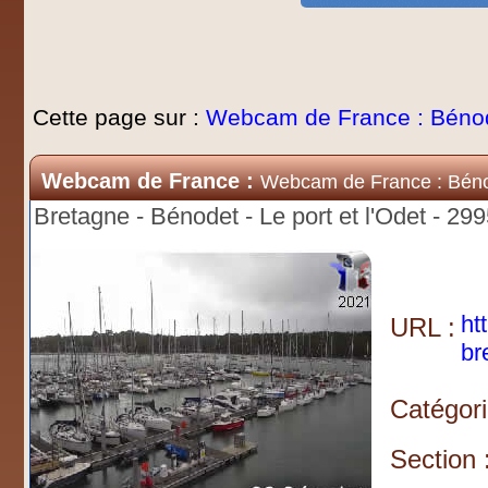
Cette page sur :
Webcam de France : Béno
Webcam de France :
Webcam de France : Bén
Bretagne - Bénodet - Le port et l'Odet - 29
ht
URL :
br
Catégori
Section 