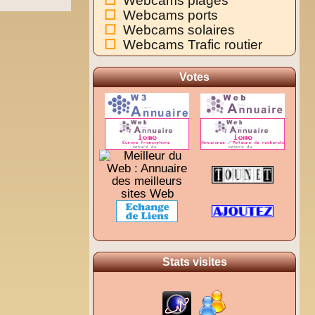
Webcams plages
Webcams ports
Webcams solaires
Webcams Trafic routier
Votes
Stats visites