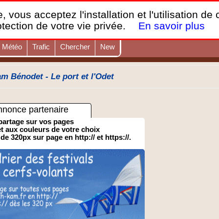
France Webcams
,
, vous acceptez l'installation et l'utilisation de
Les webcams sur mobiles, portables et PC.
otection de votre vie privée.
En savoir plus
Météo
Trafic
Chercher
New
 Bénodet - Le port et l'Odet
nnonce partenaire
partage sur vos pages
 et aux couleurs de votre choix
 de 320px sur page en http:// et https://.