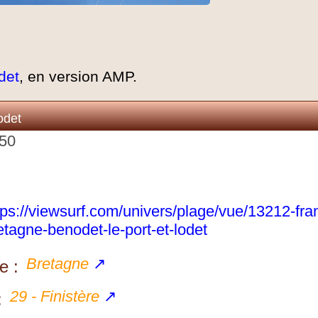
det
, en version AMP.
odet
950
tps://viewsurf.com/univers/plage/vue/13212-fra
etagne-benodet-le-port-et-lodet
Bretagne
↗
e :
29 - Finistère
↗
: