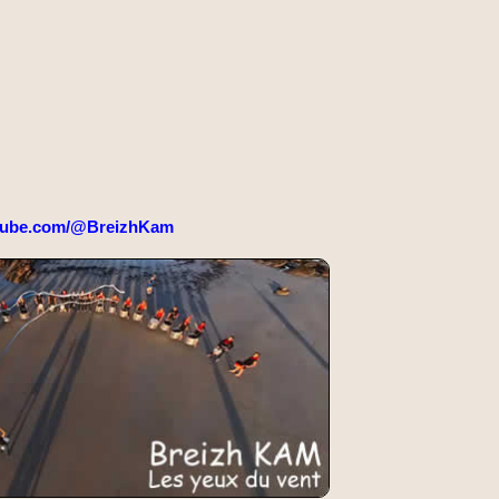
tube.com/@BreizhKam