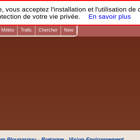
France Webcams
,
, vous acceptez l'installation et l'utilisation de
Les webcams sur mobiles, portables et PC.
otection de votre vie privée.
En savoir plus
Météo
Trafic
Chercher
New
m Plougasnou - Bretagne - Vision-Environnement