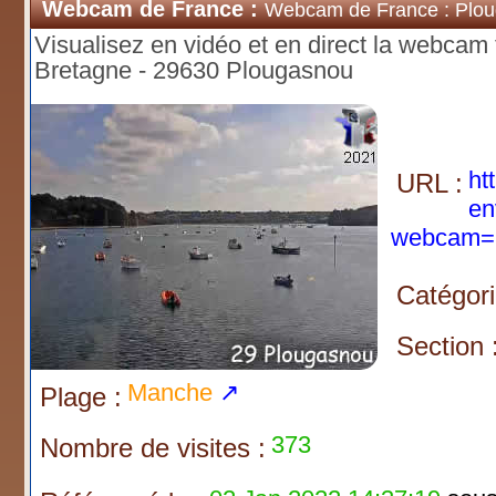
Webcam de France :
Webcam de France : Plo
Visualisez en vidéo et en direct la webcam 
Bretagne - 29630 Plougasnou
ht
URL :
en
webcam=
Catégori
Section 
Manche
↗
Plage :
373
Nombre de visites :