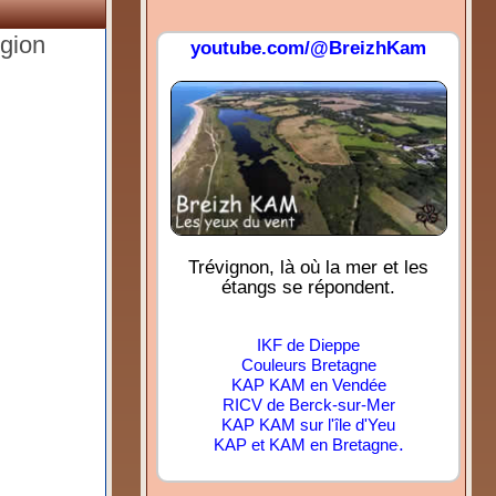
égion
youtube.com/@BreizhKam
Trévignon, là où la mer et les
étangs se répondent.
IKF de Dieppe
Couleurs Bretagne
KAP KAM en Vendée
RICV de Berck-sur-Mer
KAP KAM sur l'île d'Yeu
.
KAP et KAM en Bretagne