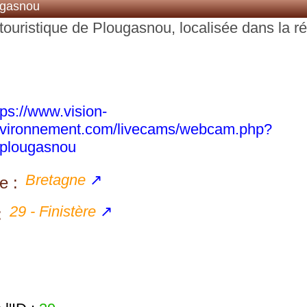
ugasnou
touristique de Plougasnou, localisée dans la r
tps://www.vision-
vironnement.com/livecams/webcam.php?
plougasnou
Bretagne
↗
e :
29 - Finistère
↗
: