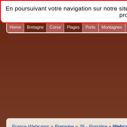
En poursuivant votre navigation sur notre site
pr
Home
Bretagne
Corse
Plages
Ports
Montagnes
France Webcams
»
Bretagne
»
29 - Finistère
»
Webca