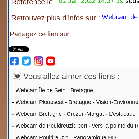
02 Jan 2022 14:37:19
sous 
Référencé le :
Webcam de 
Retrouvez plus d'infos sur :
Partagez ce lien sur :
💓 Vous allez aimer ces liens :
-
Webcam Île de Sein - Bretagne
-
Webcam Plouescat - Bretagne - Vision-Environn
-
Webcam Bretagne - Crozon-Morgat - L'estacade
-
Webcam de Pouldreuzic port - vers la pointe du 
-
Webcam Pouldreuzic - Panoramique HD