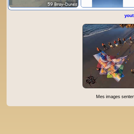
you
Mes images sentent 