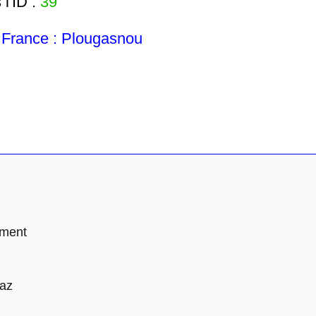
l'ID :
39
France : Plougasnou
ement
Raz