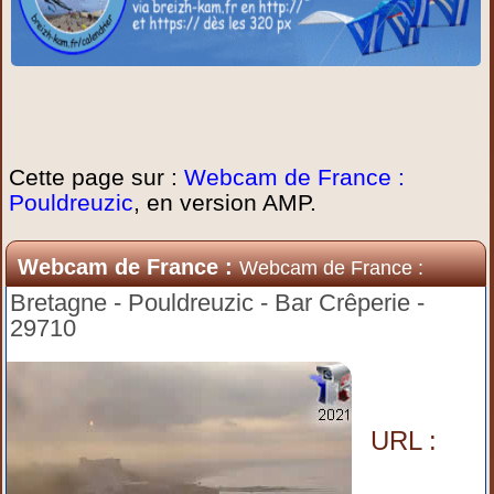
Cette page sur :
Webcam de France :
Pouldreuzic
, en version AMP.
Webcam de France :
Webcam de France :
Pouldreuzic
Bretagne - Pouldreuzic - Bar Crêperie -
29710
URL :