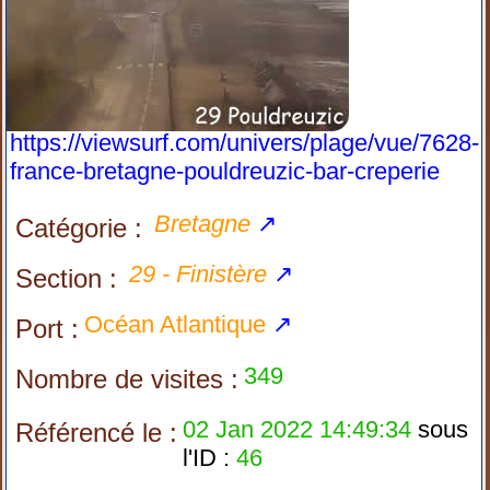
https://viewsurf.com/univers/plage/vue/7628-
france-bretagne-pouldreuzic-bar-creperie
Bretagne
↗
Catégorie :
29 - Finistère
↗
Section :
Océan Atlantique
↗
Port :
349
Nombre de visites :
02 Jan 2022 14:49:34
sous
Référencé le :
l'ID :
46