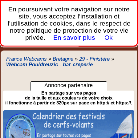
France Webcams
,
En poursuivant votre navigation sur notre
Les webcams sur mobiles, portables et PC.
site, vous acceptez l'installation et
l'utilisation de cookies, dans le respect de
Home
notre politique de protection de votre vie
Bretagne
Corse
Plages
Ports
Montagnes
privée.
En savoir plus
Ok
Météo
Trafic
Chercher
New
France Webcams
»
Bretagne
»
29 - Finistère
»
Webcam Pouldreuzic - bar-creperie
Annonce partenaire
En partage sur vos pages
de la taille et aux couleurs de votre choix
il fonctionne à partir de 320px sur page en http:// et https://.