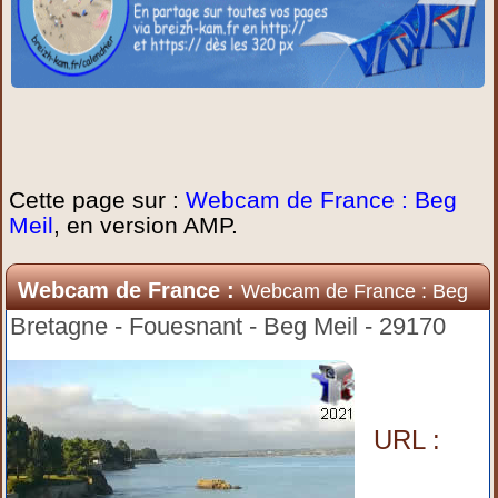
Cette page sur :
Webcam de France : Beg
Meil
, en version AMP.
Webcam de France :
Webcam de France : Beg
Meil
Bretagne - Fouesnant - Beg Meil - 29170
URL :