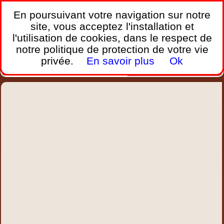
France Webcams
,
En poursuivant votre navigation sur notre
Les webcams sur mobiles, portables et PC.
site, vous acceptez l'installation et
l'utilisation de cookies, dans le respect de
Home
notre politique de protection de votre vie
Bretagne
Corse
Plages
Ports
Montagnes
privée.
En savoir plus
Ok
Météo
Trafic
Chercher
New