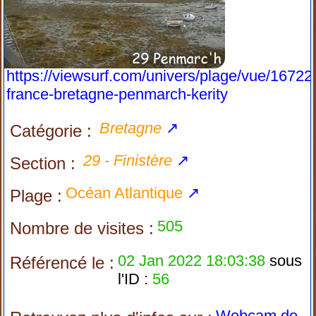
https://viewsurf.com/univers/plage/vue/16722
france-bretagne-penmarch-kerity
Bretagne
↗
Catégorie :
29 - Finistère
↗
Section :
Océan Atlantique
↗
Plage :
505
Nombre de visites :
02 Jan 2022 18:03:38
sous
Référencé le :
l'ID :
56
Webcam de