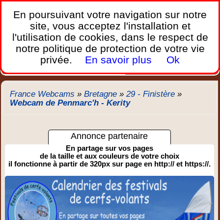
France Webcams
,
En poursuivant votre navigation sur notre
Les webcams sur mobiles, portables et PC.
site, vous acceptez l'installation et
l'utilisation de cookies, dans le respect de
Home
notre politique de protection de votre vie
Bretagne
Corse
Plages
Ports
Montagnes
privée.
En savoir plus
Ok
Météo
Trafic
Chercher
New
France Webcams
»
Bretagne
»
29 - Finistère
»
Webcam de Penmarc'h - Kerity
Annonce partenaire
En partage sur vos pages
de la taille et aux couleurs de votre choix
il fonctionne à partir de 320px sur page en http:// et https://.