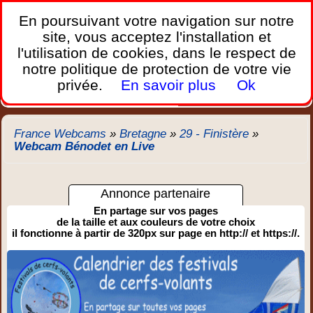
France Webcams
,
En poursuivant votre navigation sur notre
Les webcams sur mobiles, portables et PC.
site, vous acceptez l'installation et
l'utilisation de cookies, dans le respect de
Home
notre politique de protection de votre vie
Bretagne
Corse
Plages
Ports
Montagnes
privée.
En savoir plus
Ok
Météo
Trafic
Chercher
New
France Webcams
»
Bretagne
»
29 - Finistère
»
Webcam Bénodet en Live
Annonce partenaire
En partage sur vos pages
de la taille et aux couleurs de votre choix
il fonctionne à partir de 320px sur page en http:// et https://.