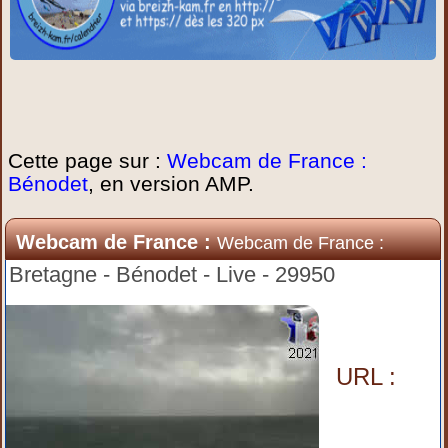
Cette page sur :
Webcam de France :
Bénodet
, en version AMP.
Webcam de France :
Webcam de France :
Bénodet
Bretagne - Bénodet - Live - 29950
URL :