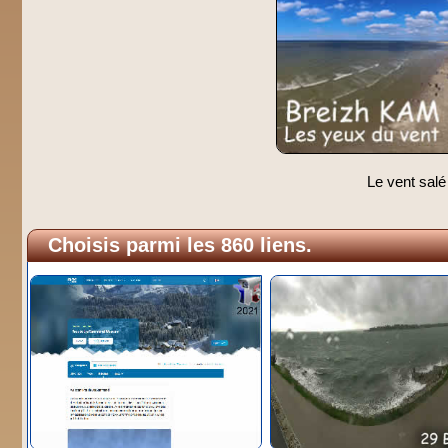
Le vent salé
Choisis parmi les 860 liens.