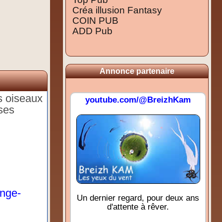
Créa illusion Fantasy
COIN PUB
ADD Pub
Annonce partenaire
s oiseaux
youtube.com/@BreizhKam
 ses
ange-
Un dernier regard, pour deux ans
d'attente à rêver.