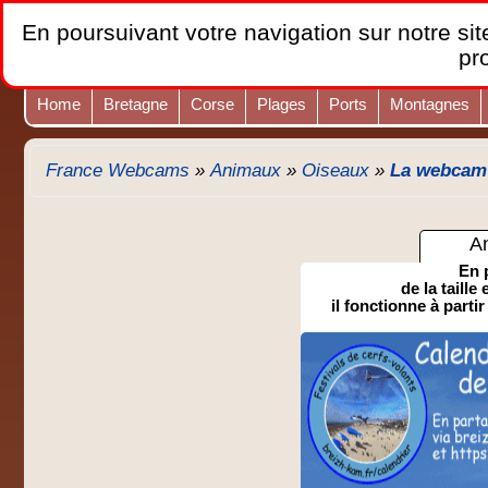
En poursuivant votre navigation sur notre site
pr
Home
Bretagne
Corse
Plages
Ports
Montagnes
France Webcams
»
Animaux
»
Oiseaux
»
La webcam m
A
En 
de la taille
il fonctionne à partir