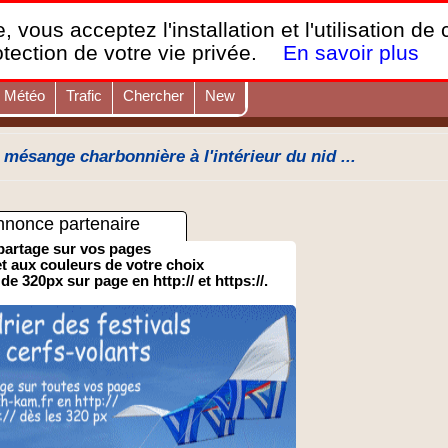
France Webcams
,
, vous acceptez l'installation et l'utilisation de
Les webcams sur mobiles, portables et PC.
otection de votre vie privée.
En savoir plus
Météo
Trafic
Chercher
New
ésange charbonnière à l'intérieur du nid ...
nnonce partenaire
partage sur vos pages
 et aux couleurs de votre choix
 de 320px sur page en http:// et https://.