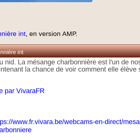
ière int
, en version AMP.
nière int
 nid. La mésange charbonnière est l'un de no
aintenant la chance de voir comment elle élève
ne par VivaraFR
tps://www.fr.vivara.be/webcams-en-direct/mes
arbonniere