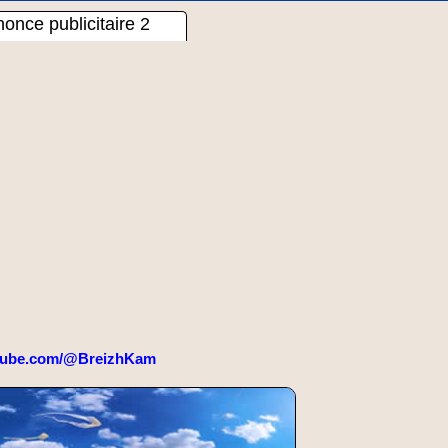
once publicitaire 2
tube.com/@BreizhKam