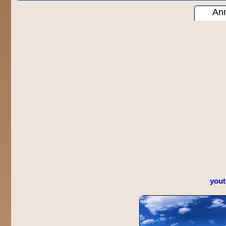
Ann
you