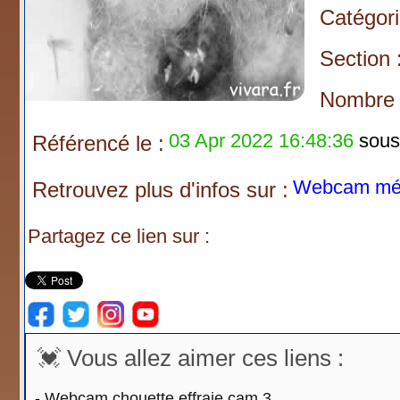
Catégori
Section 
Nombre d
03 Apr 2022 16:48:36
sous 
Référencé le :
Webcam més
Retrouvez plus d'infos sur :
Partagez ce lien sur :
💓 Vous allez aimer ces liens :
-
Webcam chouette effraie cam 3