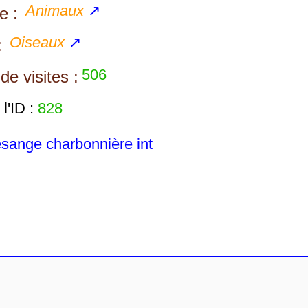
Animaux
↗
e :
Oiseaux
↗
:
506
e visites :
l'ID :
828
ange charbonnière int