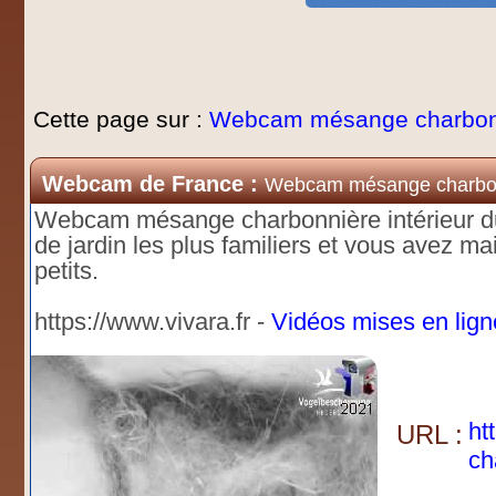
Cette page sur :
Webcam mésange charbonn
Webcam de France :
Webcam mésange charbon
Webcam mésange charbonnière intérieur du
de jardin les plus familiers et vous avez m
petits.
https://www.vivara.fr -
Vidéos mises en lig
ht
URL :
ch