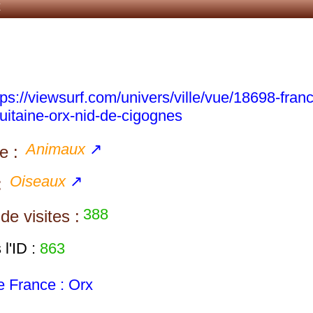
x
tps://viewsurf.com/univers/ville/vue/18698-fran
uitaine-orx-nid-de-cigognes
Animaux
↗
e :
Oiseaux
↗
:
388
e visites :
l'ID :
863
 France : Orx