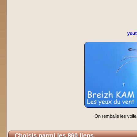
you
On remballe les voile
Choisis parmi les 860 liens.