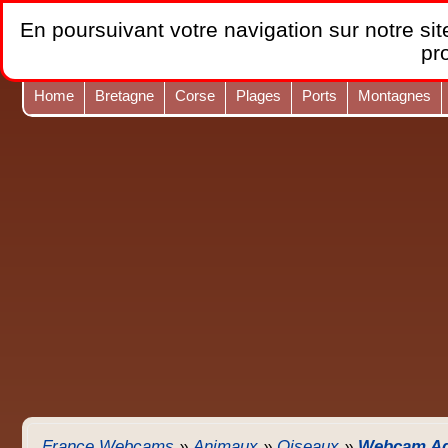
En poursuivant votre navigation sur notre site
pr
Home
Bretagne
Corse
Plages
Ports
Montagnes
France Webcams
»
Animaux
»
Oiseaux
»
Webcam Aqu