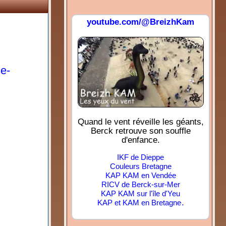
youtube.com/@BreizhKam
ce-
Quand le vent réveille les géants,
Berck retrouve son souffle
d'enfance.
IKF de Dieppe
Couleurs Bretagne
KAP KAM en Vendée
RICV de Berck-sur-Mer
KAP KAM sur l'île d'Yeu
.
KAP et KAM en Bretagne