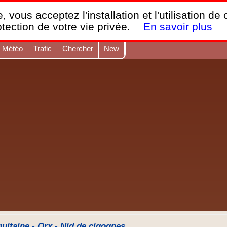
France Webcams
,
, vous acceptez l'installation et l'utilisation de
Les webcams sur mobiles, portables et PC.
otection de votre vie privée.
En savoir plus
Météo
Trafic
Chercher
New
itaine - Orx - Nid de cigognes