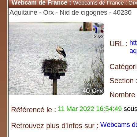
Webcam de France :
Webcams de France : Or
Aquitaine - Orx - Nid de cigognes - 40230
ht
URL :
aq
Catégori
Section 
Nombre d
11 Mar 2022 16:54:49
sous 
Référencé le :
Webcams de
Retrouvez plus d'infos sur :