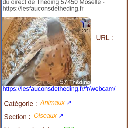
du direct de Théding 57450 Moselle -
https://lesfauconsdetheding.fr
URL :
https://lesfauconsdetheding.fr/fr/webcam/
Animaux
↗
Catégorie :
Oiseaux
↗
Section :