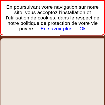
France Webcams
,
En poursuivant votre navigation sur notre
Les webcams sur mobiles, portables et PC.
site, vous acceptez l'installation et
l'utilisation de cookies, dans le respect de
Home
notre politique de protection de votre vie
Bretagne
Corse
Plages
Ports
Montagnes
privée.
En savoir plus
Ok
Météo
Trafic
Chercher
New