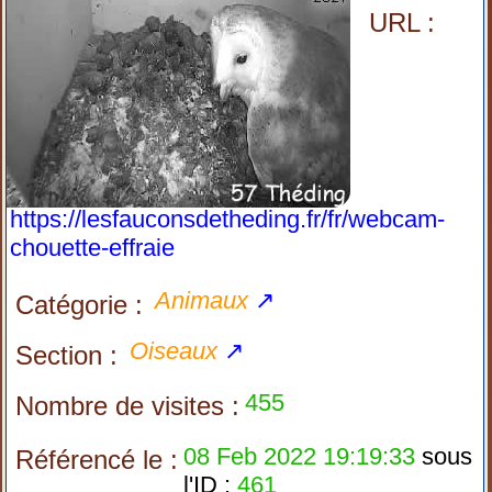
URL :
https://lesfauconsdetheding.fr/fr/webcam-
chouette-effraie
Animaux
↗
Catégorie :
Oiseaux
↗
Section :
455
Nombre de visites :
08 Feb 2022 19:19:33
sous
Référencé le :
l'ID :
461