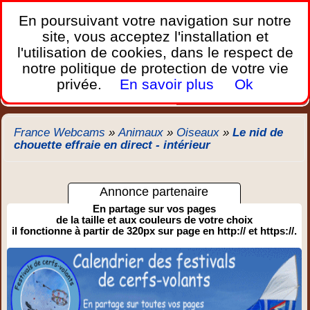
France Webcams
,
En poursuivant votre navigation sur notre
Les webcams sur mobiles, portables et PC.
site, vous acceptez l'installation et
l'utilisation de cookies, dans le respect de
Home
notre politique de protection de votre vie
Bretagne
Corse
Plages
Ports
Montagnes
privée.
En savoir plus
Ok
Météo
Trafic
Chercher
New
France Webcams
»
Animaux
»
Oiseaux
»
Le nid de
chouette effraie en direct - intérieur
Annonce partenaire
En partage sur vos pages
de la taille et aux couleurs de votre choix
il fonctionne à partir de 320px sur page en http:// et https://.