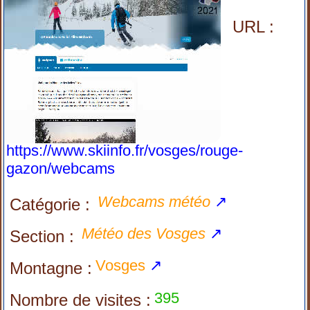
URL :
https://www.skiinfo.fr/vosges/rouge-
gazon/webcams
Webcams météo
↗
Catégorie :
Météo des Vosges
↗
Section :
Vosges
↗
Montagne :
395
Nombre de visites :