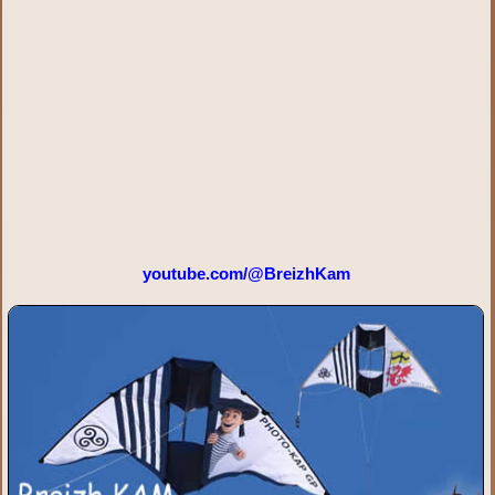
youtube.com/@BreizhKam