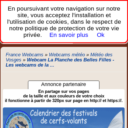
France Webcams
,
En poursuivant votre navigation sur notre
Les webcams sur mobiles, portables et PC.
site, vous acceptez l'installation et
l'utilisation de cookies, dans le respect de
Home
notre politique de protection de votre vie
Bretagne
Corse
Plages
Ports
Montagnes
privée.
En savoir plus
Ok
Météo
Trafic
Chercher
New
France Webcams
»
Webcams météo
»
Météo des
Vosges
»
Webcam La Planche des Belles Filles -
Les webcams de la ...
Annonce partenaire
En partage sur vos pages
de la taille et aux couleurs de votre choix
il fonctionne à partir de 320px sur page en http:// et https://.