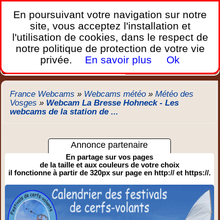
France Webcams
,
En poursuivant votre navigation sur notre
Les webcams sur mobiles, portables et PC.
site, vous acceptez l'installation et
l'utilisation de cookies, dans le respect de
Home
notre politique de protection de votre vie
Bretagne
Corse
Plages
Ports
Montagnes
privée.
En savoir plus
Ok
Météo
Trafic
Chercher
New
France Webcams
»
Webcams météo
»
Météo des
Vosges
»
Webcam La Bresse Hohneck - Les
webcams de la station de ...
Annonce partenaire
En partage sur vos pages
de la taille et aux couleurs de votre choix
il fonctionne à partir de 320px sur page en http:// et https://.