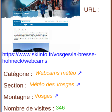
URL :
https://www.skiinfo.fr/vosges/la-bresse-
hohneck/webcams
Webcams météo
↗
Catégorie :
Météo des Vosges
↗
Section :
Vosges
↗
Montagne :
346
Nombre de visites :