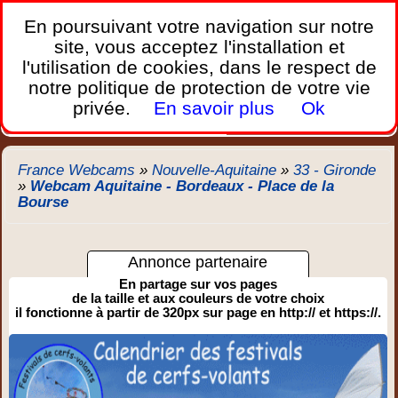
France Webcams
,
En poursuivant votre navigation sur notre
Les webcams sur mobiles, portables et PC.
site, vous acceptez l'installation et
l'utilisation de cookies, dans le respect de
Home
notre politique de protection de votre vie
Bretagne
Corse
Plages
Ports
Montagnes
privée.
En savoir plus
Ok
Météo
Trafic
Chercher
New
France Webcams
»
Nouvelle-Aquitaine
»
33 - Gironde
»
Webcam Aquitaine - Bordeaux - Place de la
Bourse
Annonce partenaire
En partage sur vos pages
de la taille et aux couleurs de votre choix
il fonctionne à partir de 320px sur page en http:// et https://.